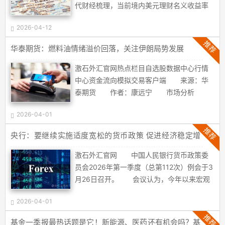
网
代财经梳理，当前境内美元理财名义收益率
虽仍处于3.35%~4.46%区间，较人民币理财
2026-04-12
高出约150~200个基点，但随着美元兑人民
币汇率波动加剧，中间报价运行于
推荐
华泰期货：燃料油情绪溢价回落，关注伊朗局势发展
6.85~6.92区间，较2025年4月7.35的高点
已贬值约6%，这让美元理财的实际收益大打
激石外汇官网热点栏目自选股数据中心行情
折扣。 近期，多位投资者向时代财经反
中心资金流向模拟交易客户端 来源：华
映了亏损困境。2025年，有投资者以7.35的
泰期货 作者：康远宁 市场分析
汇率换汇10万美元购买美元定存，到期结汇
上期所燃料油期货主力合约夜盘收跌1.58%，
后整体亏损超2.6万元，利息远不足以覆盖汇
2026-04-01
报4433元/吨；INE低硫燃料油期货主力合约
兑损失；另有投资者以7.3的汇率换汇，配置
夜盘收涨2.9%，报5295元/吨。 伊朗总
推荐
央行：要继续实施适度宽松的货币政策 促进经济稳定增
年化4.2%的美元理财，若近期结汇也将亏损
统表态“伊朗愿意结束战争，但前提是其诉求
长和物价合理回升(2026/04/01)
近1700元。 事实上，扣除结售汇点差与
得到满足，尤其是获得不再遭受侵略的保
激石外汇官网 中国人民银行货币政策委
汇兑损益后，近期美元理财的实际回报不确
证。”特朗普......
员会2026年第一季度（总第112次）例会于3
定性明显上升，不少投资者也因此陷入“赚利
月26日召开。 会议认为，今年以来宏观
息、亏本金”的尴尬境地。 南开大学金融
政策更加积极有为，货币政策保持适度宽
学教授田利辉向时代财经表示，高位换汇配
2026-04-01
松，强化逆周期和跨周期调节，综合运用多
置美元理财投资困境的主要误区是忽视汇率
种货币政策工具，为经济持续向好向优创造
推荐
基金一季报最热话题是它！新能源、医药还有机会吗？基
风......