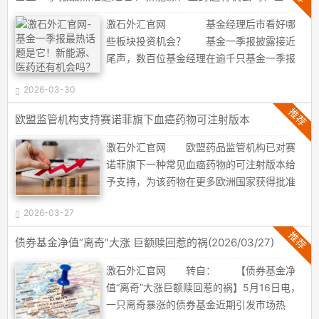
适宜的货币金融环境。贷款市场报价利率改
金经理这样说(2026/03/30)
革效能持续释放，存款利率市场化调整机制
激石外汇官网 基金经理后市看好哪
作用有效发挥，货币政策传导效率增强，社
些板块投资机会？ 基金一季报披露接近
会融资成本处于历史较低水平。外汇市场供
尾声，数百位基金经理在逾千只基金一季报
求基本平衡，人民币汇率双向浮动，在合理
中热议人工智能、ChatGPT（美国OpenAI公
均衡水平上保持基本稳定。金融市场总体运
2026-03-30
司研发的聊天机器人程序）等内容。今年一
行平稳。 会议分析了国内外经济金融形
季度，ChatGPT引爆一轮覆盖计算机、通
推荐
欧盟监管机构支持赛诺菲旗下血癌药物可注射版本
势，认为当前外部环境变化影响加深，世界
信、电子和传媒等板块的大行情，围绕人工
经济动能疲弱，地缘冲突和经贸冲突多发频
智能主线，半导体、信创、游戏、出版等主
激石外汇官网 欧盟药品监管机构已对赛
发，主要经济体经济表现有所分化，通胀走
题轮番领涨，备受市场关注。 反观新能
诺菲旗下一种常见血癌药物的可注射版本给
势和货币政策调整存在不确定性。我国经济
源、医药等热门赛道，却“跌跌不休”。人工智
予支持，为该药物在更多欧洲国家获得批准
运行总体平稳、稳中有进，高质量发展取得
能为主线的相关主题基金净值暴涨，不少板
铺平了道路。 欧洲药品管理局人用药品
新成效，但仍面临供强需弱、外部冲击等问
块和个股股价来到历史高位，新能源、医药
2026-03-27
委员会采纳了积极意见，支持该药物作为一
题和挑战。要继续实施适度宽松的货币政
等热门赛道股价仍处于低位，交易冷清。招
种治疗选择。赛诺菲表示，该药物如果获
推荐
债券基金净值“离奇”大涨 巨额赎回惹的祸(2026/03/27)
策，加大逆周期和跨周期调节力度，更好发
商基金朱红裕在一季报中坦言，市场的博弈
批，将为医疗专业人员提供一种新的给药方
挥货币政策工具的总量和结构双......
程度超出了预期。 近期市场出现明显调
式。 该药物是赛诺菲现有治疗药物的可
激石外汇官网 转自： 【债券基金净
整迹象。基金经理如何看ChatGPT引爆的本
注射版本，旨在为某些患者提供更便捷的用
值“离奇”大涨巨额赎回惹的祸】5月16日电，
轮行情，持续性有多久？新能源、医药等热
药方案。赛诺菲正在寻求该药物在整个欧盟
一只离奇暴涨的债券基金近期引发市场热
门赛道后市能否翻身？券商中国记者梳理了
范围内获得上市许可。海量资讯、精准解