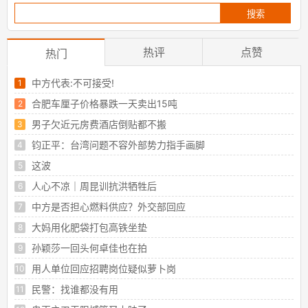
油市场历史上最大的供应受阻。新浪合作大
平台期货开户安全快捷有保障......
热评
点赞
热门
中方代表:不可接受!
合肥车厘子价格暴跌一天卖出15吨
男子欠近元房费酒店倒贴都不搬
钧正平：台湾问题不容外部势力指手画脚
这波
人心不凉｜周昆训抗洪牺牲后
中方是否担心燃料供应？外交部回应
大妈用化肥袋打包高铁坐垫
孙颖莎一回头何卓佳也在拍
用人单位回应招聘岗位疑似萝卜岗
民警：找谁都没有用