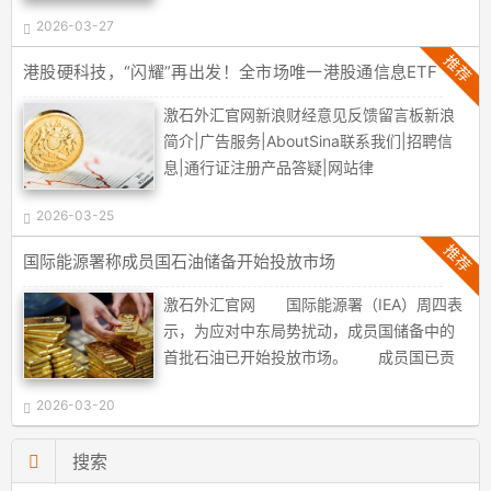
议。某基金公司旗下的一只长债产品，本应
部分基金经理一季报观点，供读者参
读，尽在新浪财经APP责任编辑：张俊
2026-03-27
走势平缓，近一周净值却暴涨64.52%，骤然
考。 ChatGPT：后市分歧较大 从基
SF065......
攀升的净值曲线令人心惊肉跳。值得注意的
推荐
港股硬科技，“闪耀”再出发！全市场唯一港股通信息ETF
金一季报来看，对于ChatGPT的态度，不同
是，这并非该基金公司今年首次出现这类情
华宝（159131）正式更名
风......
形，在今年1月，该公司旗下另一只债券基金
激石外汇官网新浪财经意见反馈留言板新浪
也出现了净值单日暴涨55.44%的情况。业内
简介|广告服务|AboutSina联系我们|招聘信
人士表示，这种情况主要是由于机构投资者
息|通行证注册产品答疑|网站律
大幅赎回导致。(中证报) 2023和百万基
师|SINAEnglishCopyright©1996-
民在新浪财经定投基金，一键购买抓住更好
2026-03-25
2026SINACorporationAllRightsReserved新
投资机遇......
浪公司版权所有......
推荐
国际能源署称成员国石油储备开始投放市场
激石外汇官网 国际能源署（IEA）周四表
示，为应对中东局势扰动，成员国储备中的
首批石油已开始投放市场。 成员国已贡
献4.26亿桶石油， 此次紧急释放以原油
2026-03-20
为主， 在欧洲，将主要以成品油的形式
提供。 IEA表示，日本、加拿大和韩国将
搜索
成为此次大规模紧急石油储备释放的主要贡
献国， IEA还称，中东战争正造成全球石