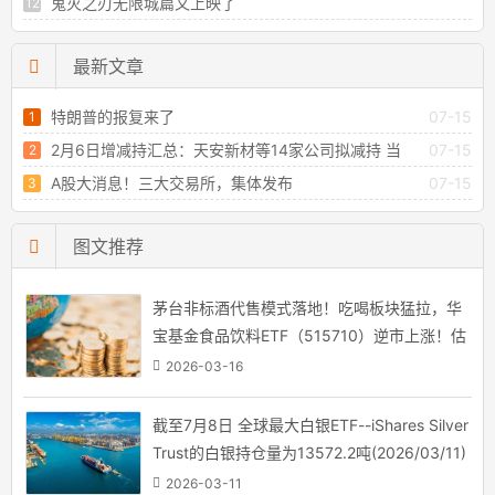
鬼灭之刃无限城篇又上映了
最新文章
特朗普的报复来了
07-15
2月6日增减持汇总：天安新材等14家公司拟减持 当
07-15
日无A股增持（表）
A股大消息！三大交易所，集体发布
07-15
图文推荐
茅台非标酒代售模式落地！吃喝板块猛拉，华
宝基金食品饮料ETF（515710）逆市上涨！估
值低位布局时机已至？
2026-03-16
截至7月8日 全球最大白银ETF--iShares Silver
Trust的白银持仓量为13572.2吨(2026/03/11)
2026-03-11