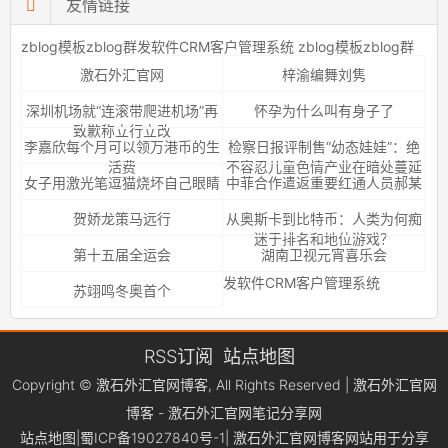
友情链接
zblog模板
zblog群发软件
CRM客户管理系统
zblog模板
zblog群
激石外汇官网
梓渝编舞刘隽
深圳机场就“连滚带爬进机场”再
怀孕为什么叫有身子了
致歉称立行立改
李嘉欣每个月可以领万港币的生
检察日报评制售“幼态娃娃”：绝
活费
不容忍儿童色情产业在暗处蔓延
女子用激光笔逗猫烧坏自己眼睛
中菲合作遣返重要红通人员郝某
贺娇龙策马远行
从奥斯卡到比特币：人类为何痴
迷于排名和地位游戏？
第十五届全运会
湖南卫视元宵喜乐会
发软件
CRM客户管理系统
苏翊鸣冬奥首个
RSS订阅
站点地图
Copyright © 激石外汇官网博客, All Rights Reserved | 激石外汇官网
博客 - 激石外汇官网笔记分享网
站点地图
|
蜀ICP备19027840号-1
| 激石外汇官网博客网站用于分享