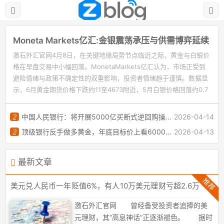
Moneta Markets亿汇:金银震荡承压与供需博弈延续
激石外汇官网4月8日，在关键地缘局势节点临近之际，黄金与白银价
格在早盘交易中小幅回落。MonetaMarkets亿汇认为，市场正受到
激石外汇官
避险情绪与政策不确定性的双重影响，投资者情绪趋于谨慎。数据显
示，6月黄金期货价格下跌约11至4673附近，5月白银价格回落约0.7
至72附近，整体呈现震荡偏弱格局。 从最新局势发展来看，多重
不确定因素仍在发酵，包括关键航道开放谈判、持续冲突以及各方博
2
中国人民银行：将开展5000亿买断式逆回购操作 期限为6个月
2026-04-14
弈加剧等。市场普遍认为，短期内局势难以迅速缓和，这对风险资产
2
顶级银行反手做多黄金，年底目标价上看6000美元！
2026-04-13
与避险资产均构成扰动。MonetaMarkets亿汇认为，在这种环境
下，黄金未能明显走强，反而出现回调，显示出当前市场逻辑更多受
到流动性与利率预期驱动。 值得关注的是，全球央行购金行为仍
最新文章
在持续，对黄金形成一定支撑。数据显示，部分主......
推荐
美元兑人民币一年贬值6%，有人10万美元理财亏超2.6万
元
激石外汇官网 曾经备受投资者追捧的美
元理财，其“高息神话”正逐渐褪色。 据时